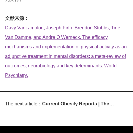
文献来源：
Davy Vancampfort, Joseph Firth, Brendon Stubbs, Tine
Van Damme, and André O Werneck. The efficacy,
mechanisms and implementation of physical activity as an
adjunctive treatment in mental disorders: a meta‐review of
outcomes, neurobiology and key determinants. World
Psychiatry.
The next article：
Current Obesity Reports | The
Emerging Role of Autophagy and
Lysosomal Dysfunction in Obesity-
Related Metabolic Inflammation