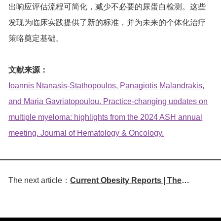
出响应评估流程可简化，减少不必要的尿蛋白检测。这些
发现为临床实践提供了新的标准，并为未来的个体化治疗
策略奠定基础。
文献来源：
Ioannis Ntanasis-Stathopoulos, Panagiotis Malandrakis,
and Maria Gavriatopoulou. Practice-changing updates on
multiple myeloma: highlights from the 2024 ASH annual
meeting. Journal of Hematology & Oncology.
The next article：
Current Obesity Reports | The
Emerging Role of Autophagy and
Lysosomal Dysfunction in Obesity-
Related Metabolic Inflammation