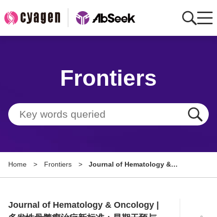
Home
Frontiers
AbMart
Member Benefits
Tools
Resource
Home
>
Frontiers
>
Journal of Hematology &
About
Oncology | 多发性骨髓瘤治疗新标
准：早期干预与精准响应评估
Group Sites
Journal of Hematology & Oncology |