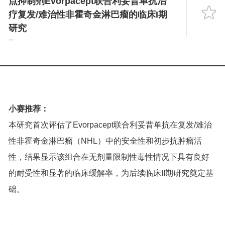
点抑制剂Evorpacept联合利妥昔单抗治
Language
疗复发/难治性非霍奇金淋巴瘤的临床I期
研究
--
小赛推荐：
本研究首次评估了Evorpacept联合利妥昔单抗在复发/难治
性非霍奇金淋巴瘤（NHL）中的安全性和初步抗肿瘤活
性，结果显示该组合在无剂量限制性毒性情况下具有良好
的耐受性和显著的临床缓解率，为后续临床II期研究奠定基
础。