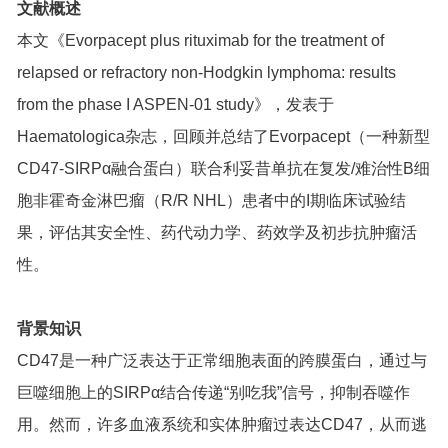
文献概述
本文《Evorpacept plus rituximab for the treatment of
relapsed or refractory non-Hodgkin lymphoma: results
from the phase I ASPEN-01 study》，发表于
Haematologica杂志，回顾并总结了Evorpacept（一种新型
CD47-SIRPα融合蛋白）联合利妥昔单抗在复发/难治性B细
胞非霍奇金淋巴瘤（R/R NHL）患者中的I期临床试验结
果，评估其安全性、药代动力学、药效学及初步抗肿瘤活
性。
背景知识
CD47是一种广泛表达于正常细胞表面的跨膜蛋白，通过与
巨噬细胞上的SIRPα结合传递“别吃我”信号，抑制吞噬作
用。然而，许多血液系统和实体肿瘤过表达CD47，从而逃