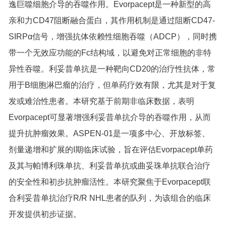
逸巨噬细胞介导的吞噬作用。Evorpacept是一种新型的高
亲和力CD47阻断融合蛋白，其作用机制是通过阻断CD47-
SIRPα信号，增强抗体依赖性细胞吞噬（ADCP），同时携
带一个无效应功能的Fc结构域，以避免对正常细胞的非特
异性吞噬。利妥昔单抗是一种靶向CD20的治疗性抗体，常
用于B细胞淋巴瘤的治疗，但单药疗效有限，尤其是对于复
发或难治性患者。本研究基于前期非临床数据，表明
Evorpacept可显著增强利妥昔单抗介导的吞噬作用，从而
提升抗肿瘤效果。ASPEN-01是一项多中心、开放标签、
剂量递增和扩展的I期临床试验，旨在评估Evorpacept单药
及其与帕博利珠单抗、利妥昔单抗或曲妥珠单抗联合治疗
的安全性和初步抗肿瘤活性。本研究聚焦于Evorpacept联
合利妥昔单抗治疗R/R NHL患者的队列，为该组合的临床
开发提供初步证据。