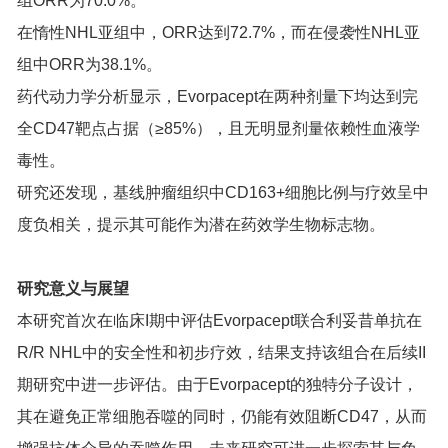
组ORR为70.0%。
在惰性NHL亚组中，ORR达到72.7%，而在侵袭性NHL亚
组中ORR为38.1%。
药代动力学分析显示，Evorpacept在两种剂量下均达到完
全CD47靶点占据（≥85%），且无明显剂量依赖性血液学
毒性。
研究还发现，基线肿瘤组织中CD163+细胞比例与疗效呈中
度负相关，提示其可能作为潜在药效学生物标志物。
研究意义与展望
本研究首次在临床I期中评估Evorpacept联合利妥昔单抗在
R/R NHL中的安全性和初步疗效，结果支持该组合在后续II
期研究中进一步评估。由于Evorpacept的独特分子设计，
其在避免正常细胞吞噬的同时，仍能有效阻断CD47，从而