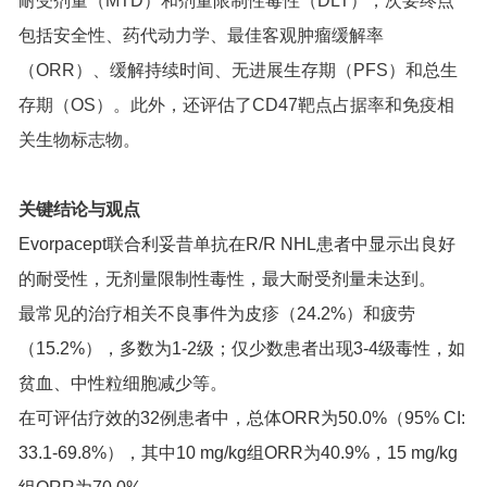
耐受剂量（MTD）和剂量限制性毒性（DLT），次要终点
包括安全性、药代动力学、最佳客观肿瘤缓解率
（ORR）、缓解持续时间、无进展生存期（PFS）和总生
存期（OS）。此外，还评估了CD47靶点占据率和免疫相
关生物标志物。
关键结论与观点
Evorpacept联合利妥昔单抗在R/R NHL患者中显示出良好
的耐受性，无剂量限制性毒性，最大耐受剂量未达到。
最常见的治疗相关不良事件为皮疹（24.2%）和疲劳
（15.2%），多数为1-2级；仅少数患者出现3-4级毒性，如
贫血、中性粒细胞减少等。
在可评估疗效的32例患者中，总体ORR为50.0%（95% CI:
33.1-69.8%），其中10 mg/kg组ORR为40.9%，15 mg/kg