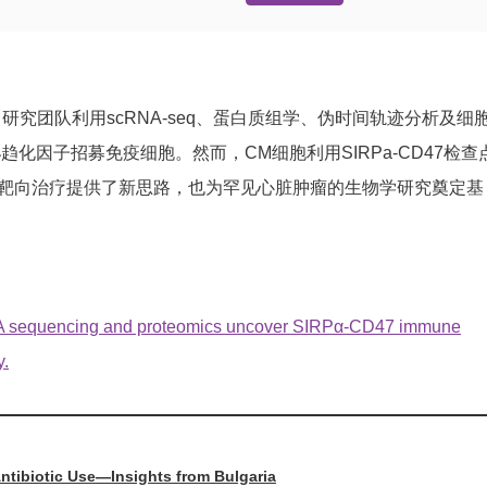
究团队利用scRNA-seq、蛋白质组学、伪时间轨迹分析及细
化因子招募免疫细胞。然而，CM细胞利用SIRPa-CD47检查
M的靶向治疗提供了新思路，也为罕见心脏肿瘤的生物学研究奠定基
RNA sequencing and proteomics uncover SIRPα-CD47 immune
y.
Antibiotic Use—Insights from Bulgaria