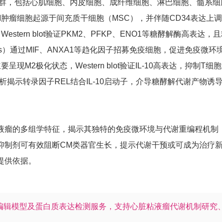
个细胞亚群，包括心肌细胞、内皮细胞、成纤维细胞、淋巴细胞、髓
瘤细胞起源于间充质干细胞（MSC），并伴随CD34表达上调及A
estern blot验证PKM2、PFKP、ENO1等糖酵解酶高表
s）通过MIF、ANXA1等趋化因子招募免疫细胞，促进免疫微环
现M2极化状态，Western blot验证IL-10高表达，抑制T细
eq联合分析揭示转录因子REL结合IL-10启动子，介导糖酵解代谢产物诱
瘤的多组学特征，揭示其独特的免疫微环境与代谢重编程机制，为
抑制剂可有效阻断CM类器官生长，提示代谢干预或可成为治疗
提供依据。
编辑模型及蛋白质表达检测服务，支持心脏粘液瘤代谢机制研究