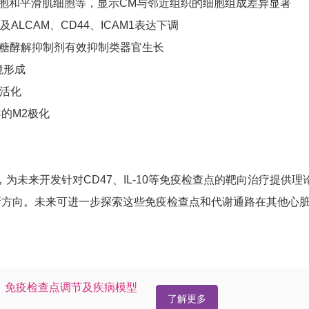
系细胞和平滑肌细胞等，显示CM与邻近组织的细胞组成差异显著
LCAM、CD44、ICAM1表达下调
达，且糖酵解抑制剂有效抑制类器官生长
境形成
胞活化
导的M2极化
未来开发针对CD47、IL-10等免疫检查点的靶向治疗提供理
新方向。未来可进一步探索这些免疫检查点和代谢通路在其他心
、免疫检查点调节及疾病模型
了解更多