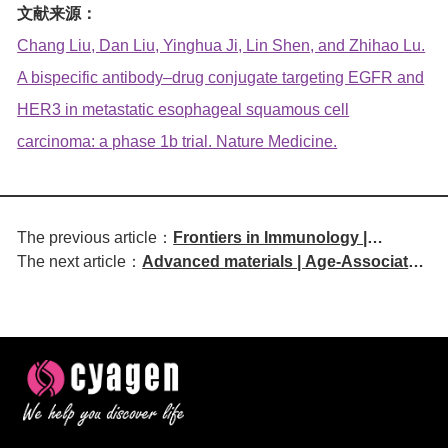
文献来源：
Chang Liu, Dan Liu, Yinghua Ji, Lin Shen, and Zhihao Lu.
A bispecific antibody–drug conjugate targeting EGFR and
HER3 in metastatic esophageal squamous cell
carcinoma: a phase 1b trial. Nature Medicine.
The previous article：
Frontiers in Immunology |
The next article：
Advanced materials | Age-Associated
Development of a Bispecific
Senescent T Cell Signaling Promotes
Antibody Targeting EGFR and
Type 3 Immunity and Inhibits
VEGF-A
Biomaterial Regenerative Response