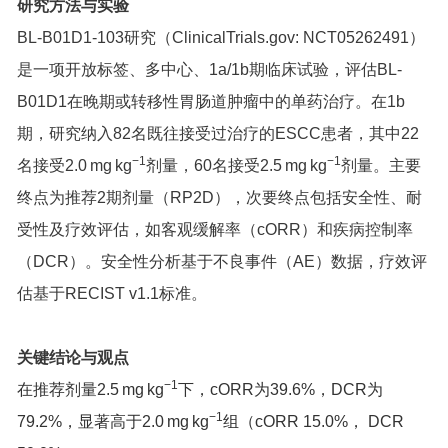
研究方法与实验
BL-B01D1-103研究（ClinicalTrials.gov: NCT05262491）
是一项开放标签、多中心、1a/1b期临床试验，评估BL-
B01D1在晚期或转移性胃肠道肿瘤中的单药治疗。在1b
期，研究纳入82名既往接受过治疗的ESCC患者，其中22
−1
−1
名接受2.0 mg kg
剂量，60名接受2.5 mg kg
剂量。主要
终点为推荐2期剂量（RP2D），次要终点包括安全性、耐
受性及疗效评估，如客观缓解率（cORR）和疾病控制率
（DCR）。安全性分析基于不良事件（AE）数据，疗效评
估基于RECIST v1.1标准。
关键结论与观点
−1
在推荐剂量2.5 mg kg
下，cORR为39.6%，DCR为
−1
79.2%，显著高于2.0 mg kg
组（cORR 15.0%， DCR