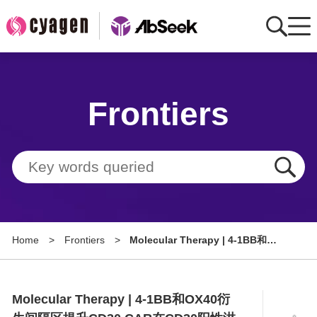
Home
Frontiers
AbMart
Member Benefits
Tools
Resource
Home
>
Frontiers
>
Molecular Therapy | 4-1BB和
About
OX40衍生间隔区提升CD30 CAR在
CD30阳性淋巴瘤模型中的活性与安
Group Sites
全性
Molecular Therapy | 4-1BB和OX40衍