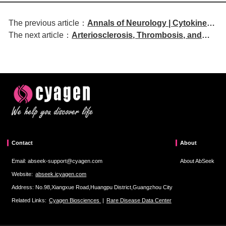
The previous article：
Annals of Neurology | Cytokine
The next article：
Arteriosclerosis, Thrombosis, and
and Chemokine Profiles in
Vascular Biology | ANGPT2 Gene
Central Nervous System
Expression Associated with
Sarcoidosis Reveal New
Schlemm's Canal Area Enlargement
Diagnostic and
Immunopathologic Insights
Contact
About
Email: abseek-support@cyagen.com
About AbSeek
Website:
abseek.icyagen.com
Address: No.98,Xiangxue Road,Huangpu District,Guangzhou City
Related Links:
Cyagen Biosciences
|
Rare Disease Data Center