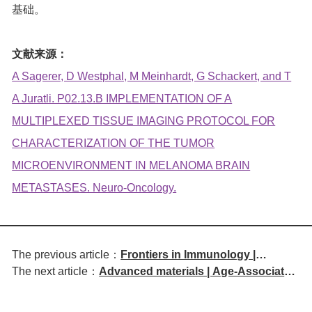
基础。
文献来源：
A Sagerer, D Westphal, M Meinhardt, G Schackert, and T
A Juratli. P02.13.B IMPLEMENTATION OF A
MULTIPLEXED TISSUE IMAGING PROTOCOL FOR
CHARACTERIZATION OF THE TUMOR
MICROENVIRONMENT IN MELANOMA BRAIN
METASTASES. Neuro-Oncology.
The previous article：
Frontiers in Immunology |
The next article：
Advanced materials | Age-Associated
Development of a Bispecific
Senescent T Cell Signaling Promotes
Antibody Targeting EGFR and
Type 3 Immunity and Inhibits
VEGF-A