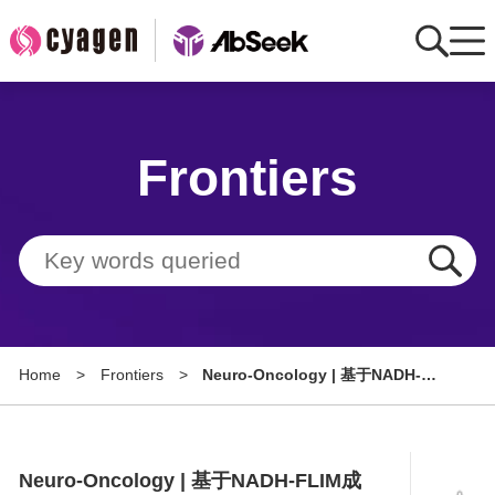
Home
Frontiers
AbMart
Member Benefits
Tools
Resource
Home
>
Frontiers
>
Neuro-Oncology | 基于NADH-
About
FLIM成像解析胶质母细胞瘤代谢特
征
Group Sites
Neuro-Oncology | 基于NADH-FLIM成