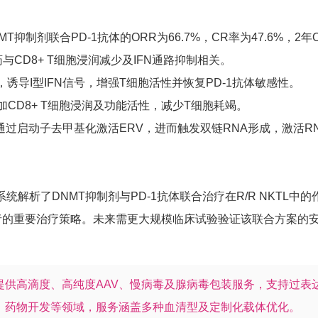
NMT抑制剂联合PD-1抗体的ORR为66.7%，CR率为47.6%，2年O
耐药与CD8+ T细胞浸润减少及IFN通路抑制相关。
，诱导I型IFN信号，增强T细胞活性并恢复PD-1抗体敏感性。
加CD8+ T细胞浸润及功能活性，减少T细胞耗竭。
通过启动子去甲基化激活ERV，进而触发双链RNA形成，激活RN
统解析了DNMT抑制剂与PD-1抗体联合治疗在R/R NKTL中
L患者的重要治疗策略。未来需更大规模临床试验验证该联合方案
提供高滴度、高纯度AAV、慢病毒及腺病毒包装服务，支持过表
、药物开发等领域，服务涵盖多种血清型及定制化载体优化。