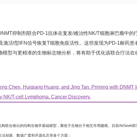
NMT抑制剂联合PD-1抗体在复发/难治性NK/T细胞淋巴瘤中
及激活I型IFN信号恢复T细胞免疫活性。这些发现为PD-1耐
物模型与更精准的生物标志物分析，将有助于优化该联合疗法在
ng Chen, Huiqiang Huang, and Jing Tan. Priming with DNMT Inh
ry NK/T-cell Lymphoma. Cancer Discovery.
IT等机构联合推出的结构生物学基础模型，聚焦于生物分子相互作用建模。目前AbSeek
方法创新、数据广度和开源生态等多个方面：