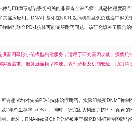
）是一种与EB病毒感染密切相关的非霍奇金淋巴瘤，其恶性程度高且
其临床应用。DNA甲基化在NKTL发病机制及免疫逃逸中起关
T抑制剂联合PD-1抗体可能克服耐药问题。该研究填补了联合
提供基因敲除小鼠模型构建服务，适用于研究基因功能、疾病机
同实验需求。服务涵盖模型构建、表型分析及机制验证，助力科
患者，所有患者均对先前PD-1抗体治疗耐药。实验组接受DNMT抑
及2年总生存率（OS）。同时，研究团队构建了抗PD-1耐药的E
机制。此外，RNA-seq及ChIP分析被用于探究DNMT抑制剂