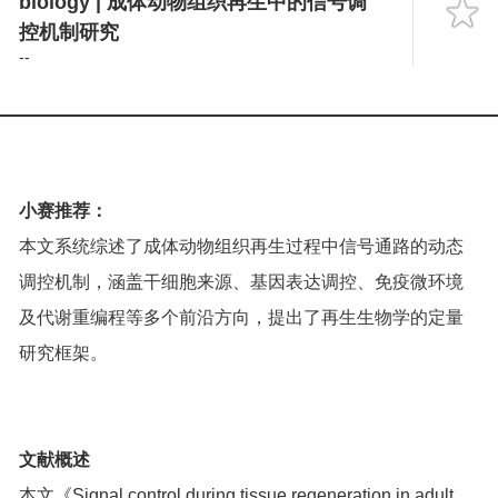
biology | 成体动物组织再生中的信号调
Language
控机制研究
--
小赛推荐：
本文系统综述了成体动物组织再生过程中信号通路的动态
调控机制，涵盖干细胞来源、基因表达调控、免疫微环境
及代谢重编程等多个前沿方向，提出了再生生物学的定量
研究框架。
文献概述
本文《Signal control during tissue regeneration in adult