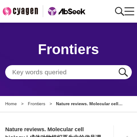
Home
Frontiers
AbMart
Member Benefits
Tools
Resource
Home
>
Frontiers
>
Nature reviews. Molecular cell
About
biology | 成体动物组织再生中的信
号调控机制研究
Group Sites
Nature reviews. Molecular cell