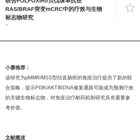
联合FOLFOXIRI/贝伐珠单抗在
Language
RAS/BRAF突变mCRC中的疗效与生物
标志物研究
--
小赛推荐：
该研究为pMMR/MSS型结直肠癌的免疫治疗提供了新的联
合策略，提示PI3K/AKT和DNA修复通路可能成为预测疗效
的关键生物标志物，对免疫治疗耐药机制研究具有重要参
考价值。
文献概述