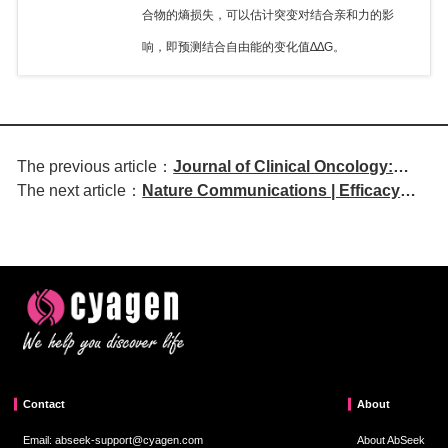
合物的熵损失，可以估计突变对结合亲和力的影
响，即预测结合自由能的变化值∆∆G。
The previous article：
Journal of Clinical Oncology:
The next article：
Nature Communications | Efficacy
Official Journal of the American
and Biomarker Study of Nivolumab in
Society of Clinical Oncology |
Combination with
Economic Modeling and Cost-
FOLFOXIRI/Bevacizumab in
Effectiveness Analysis of
RAS/BRAF-Mutated mCRC
Treatment Sequencing for HER2-
low Metastatic Breast Cancer
Contact
About
Email: abseek-support@cyagen.com
About AbSeek