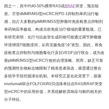
因之一，其中约40-50%携带RAS或
BRAF
突变，预后较
差。尽管dMMR/MSI型mCRC对PD-1抑制剂单药治疗敏
感，但占大多数的pMMR/MSS型肿瘤对免疫检查点抑制剂
单药响应率极低，构成当前免疫治疗领域的重要瓶颈。已
有研究表明，化疗与抗血管生成药物可能通过调节肿瘤微
环境增强T细胞浸润，从而克服免疫“冷”表型。因此，将免
疫检查点抑制剂与细胞毒化疗及抗VEGF治疗联合，成为改
善pMMR/MSS型mCRC疗效的合理策略。然而，缺乏可靠
的预测性生物标志物限制了精准患者筛选，亟需通过整合
多组学手段挖掘潜在机制。本研究正是在此背景下，探索
nivolumab联合FOLFOXIRI/贝伐珠单抗在RAS/BRAF突变
型mCRC中的应用价值，并系统解析其响应与耐药相关的
分子特征。