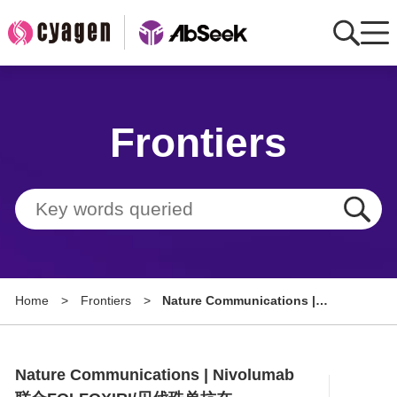
Home
Frontiers
AbMart
Member Benefits
Tools
Resource
Home
>
Frontiers
>
Nature Communications |
About
Nivolumab联合FOLFOXIRI/贝伐珠
单抗在RAS/BRAF突变mCRC中的疗
Group Sites
效与生物标志物研究
Nature Communications | Nivolumab