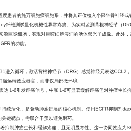
程度患者的施万细胞瘤细胞系，并将其正位植入小鼠坐骨神经或脊
n Frey纤维测试量化机械性异常疼痛。为实时监测背根神经节（
髓来源巨噬细胞，实现对巨噬细胞浸润的活体双光子成像。此外，采用
和EGFR的功能。
B1进入循环，激活背根神经节（DRG）感觉神经元表达CCL2
肿瘤远端效应器官，而非仅局部微环境。
达IL-6引发疼痛信号，中和IL-6可显著缓解疼痛但对肿瘤生长抑
持续活化，是驱动肿瘤进展的核心机制。使用EGFR抑制剂daco
制的关键靶点，需联合干预以避免耐药。
同时显著抑制肿瘤生长和缓解疼痛，且无明显毒性。这一协同效应为