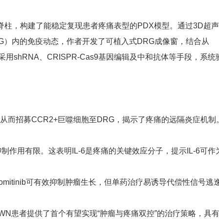
柱，构建了能稳定复现患者疼痛表型的PDX模型。通过3D超
DRG）内的免疫动态，作者开发了可植入式DRG成像窗，结合从
shRNA、CRISPR-Cas9基因编辑及中和抗体等手段，系统
，从而招募CCR2+巨噬细胞至DRG，揭示了疼痛的远隔炎症机制
制作用有限。这表明IL-6是疼痛的关键效应分子，提示IL-6可作
mitinib可有效抑制肿瘤生长，但单药治疗易诱导代偿性信号逃
SWN患者提供了首个有望实现“肿瘤与疼痛双控”的治疗策略，具