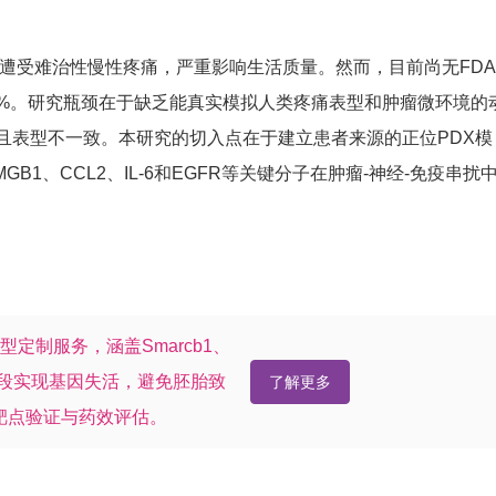
遭受难治性慢性疼痛，严重影响生活质量。然而，目前尚无FD
%。研究瓶颈在于缺乏能真实模拟人类疼痛表型和肿瘤微环境的
且表型不一致。本研究的切入点在于建立患者来源的正位PDX模
、CCL2、IL-6和EGFR等关键分子在肿瘤-神经-免疫串扰
定制服务，涵盖Smarcb1、
育阶段实现基因失活，避免胚胎致
了解更多
靶点验证与药效评估。