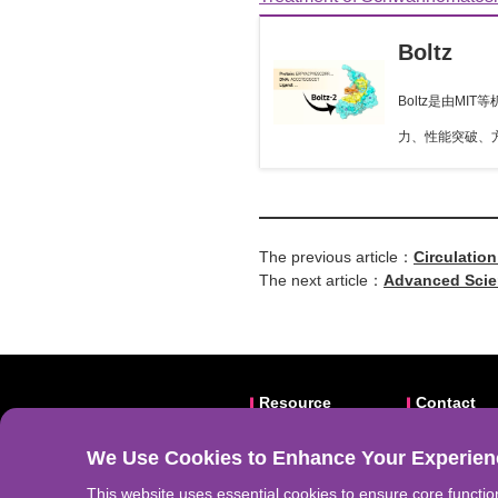
Boltz
Boltz是由M
力、性能突破、
The previous article：
Circulatio
The next article：
Advanced Scie
Resource
Contact
Video
Email: abs
We Use Cookies to Enhance Your Experien
Frontiers
Website:
a
Download
Address: N
This website uses essential cookies to ensure core function