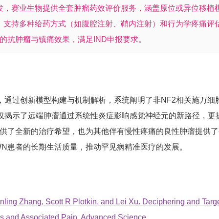
发，赛业生物提供全套肿瘤药效评价服务，涵盖原位或异位移植
支持多种给药方式（如腹腔注射、鞘内注射）和行为学疼痛评估（如
药物的抗肿瘤与镇痛效果，满足IND申报要求。
过创新模型构建与机制解析，系统阐明了非NF2相关施万细胞瘤（S
揭示了远端肿瘤通过系统性炎症影响感觉神经元的新路径，更提出
提供了全新的治疗希望，也为其他伴有慢性疼痛的良性肿瘤提供
WN患者的长期生活质量，推动罕见病精准医疗的发展。
ling Zhang, Scott R Plotkin, and Lei Xu. Deciphering and Ta
s and Associated Pain. Advanced Science.