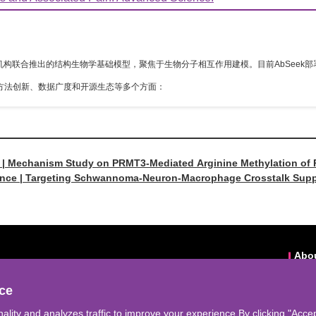
IT等机构联合推出的结构生物学基础模型，聚焦于生物分子相互作用建模。目前AbSeek
方法创新、数据广度和开源生态等多个方面：
n | Mechanism Study on PRMT3-Mediated Arginine Methylation of P
nce | Targeting Schwannoma-Neuron-Macrophage Crosstalk Sup
Abo
eek-support@cyagen.com
Abou
ce
bseek.icyagen.com
o.98,Xiangxue Road,Huangpu District,Guangzhou City
ality and analyzes traffic to improve your experience.By clicking "Accep