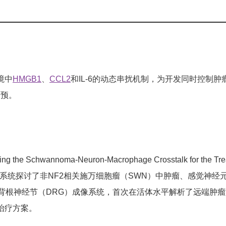
境中
HMGB1
、
CCL2
和IL-6的动态串扰机制，为开发同时控制
干预。
ng the Schwannoma-Neuron-Macrophage Crosstalk for the 
ce》杂志，系统探讨了非NF2相关施万细胞瘤（SWN）中肿瘤、
体背根神经节（DRG）成像系统，首次在活体水平解析了远端肿
治疗方案。