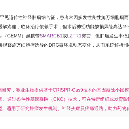
种罕见遗传性神经肿瘤综合征，患者常因多发性良性施万细胞瘤而
缓解疼痛，临床治疗依赖手术，但术后神经功能缺损风险高达45
（GEMM）虽携带
SMARCB1
或
LZTR1
突变，但肿瘤发生率低
察施万细胞瘤诱导的DRG微环境动态变化，从而系统解析HMGB1
究，赛业生物提供基于CRISPR-Cas9技术的基因敲除小鼠模型
N相关基因。通过条件性基因敲除（CKO）技术，可在特定组织或发
型。适用于研究肿瘤发生机制、神经炎症及疼痛通路，助力药物