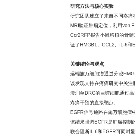
研究方法与核心实验
研究团队建立了来自不同疼痛
MRI验证肿瘤定位，利用vo
Ccr2RFP报告小鼠移植的骨
证了HMGB1、CCL2、IL-6
关键结论与观点
远端施万细胞瘤通过分泌HMG
该发现支持在疼痛研究中关注
浸润至DRG的巨噬细胞通过高表
疼痛干预的直接靶点。
EGFR信号通路在施万细胞瘤中
该结果强调EGFR是肿瘤控
联合阻断IL-6和EGFR可