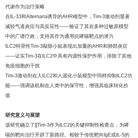
代谢作为治疗策略
在IL-33和Alternaria诱导的AHR模型中，Tim-3激动剂显著
减轻气道炎症与高反应性——验证了其在多种过敏原模型
中的广谱疗效，支持其作为通用抗哮喘靶点的潜力
ILC2特异性Tim-3敲除小鼠表现出加重的AHR和肺部炎症
——证实Tim-3在ILC2中具有内源性保护作用，排除了其他
免疫细胞的干扰
Tim-3激动剂在人ILC2和人源化小鼠模型中同样抑制ILC2功
能——强调该机制在人类中的保守性，增强其临床转化价
值
研究意义与展望
该研究确立了[[Tim-3作为ILC2的关键抑制性检查点，为哮
喘的靶向治疗开辟了新路径。相较于传统靶向IgE或IL-5的