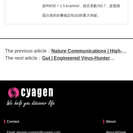
差RMSE ≈ 1.5 kcal/mol，相关系数为0.7，是预测
蛋白质的折叠稳定性ΔG的重大突破。
The previous article：
Nature Communications | High-
The next article：
Gut | Engineered Virus-Hunter
risk EBV promotes immune
Vaccine Breaks Immune Tolerance in
evasion in nasopharyngeal
Chronic Hepatitis B
carcinoma by upregulating HLA-
DP via BALF2-HR
Contact
About
Email: abseek-support@cyagen.com
About AbSeek