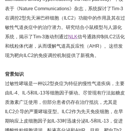
表于《Nature Communications》杂志，系统探讨了Tim-3
在调控2型先天淋巴样细胞（ILC2）功能中的作用及其在过
敏性气道炎症中的治疗潜力。研究结合小鼠模型与人源化
系统，揭示了Tim-3激动剂通过
NLK
信号通路抑制ILC2活化
和线粒体代谢，从而缓解气道高反应性（AHR）。这些发
现为靶向ILC2的免疫调控机制提供了新视角。
背景知识
过敏性哮喘是一种以2型炎症为特征的慢性气道疾病，主要
由IL-4、IL-5和IL-13等细胞因子驱动。尽管现有疗法如糖皮
质激素广泛使用，但部分患者仍存在治疗抵抗，尤其是
ILC2介导的严重哮喘亚型。ILC2作为先天免疫细胞，在早
期响应上皮细胞因子如IL-33时迅速分泌IL-5和IL-13，促进
嗜酸性粒细胞浸润、黏液高分泌和AHR。目前，靶向Th2