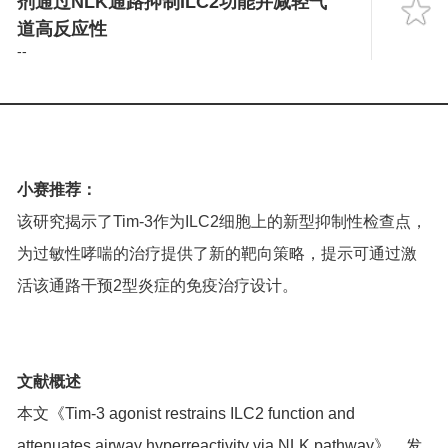
剂通过NLK通路抑制ILC2功能并减轻气
Language
道高反应性
--
小赛推荐：
该研究揭示了Tim-3作为ILC2细胞上的新型抑制性检查点，
为过敏性哮喘的治疗提供了新的靶向策略，提示可通过激
活该通路干预2型炎症的免疫治疗设计。
文献概述
本文《Tim-3 agonist restrains ILC2 function and
attenuates airway hyperreactivity via NLK pathway》，发