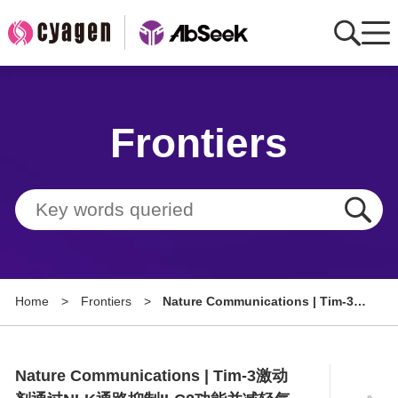
Home
Frontiers
AbMart
Member Benefits
Tools
Resource
Home
>
Frontiers
>
Nature Communications | Tim-3激
About
动剂通过NLK通路抑制ILC2功能并减
轻气道高反应性
Group Sites
Nature Communications | Tim-3激动