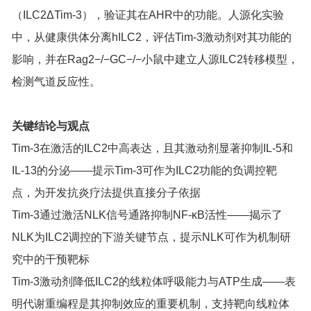
（ILC2ΔTim-3），验证其在AHR中的功能。人源化实验
中，从健康供体分离hILC2，评估Tim-3激动剂对其功能的
影响，并在Rag2−/−GC−/−小鼠中建立人源ILC2转移模型，
检测气道反应性。
关键结论与观点
Tim-3在激活的ILC2中高表达，且其激动剂显著抑制IL-5和
IL-13的分泌——提示Tim-3可作为ILC2功能的负调控靶
点，为开发抗炎疗法提供直接分子依据
Tim-3通过激活NLK信号通路抑制NF-κB活性——揭示了
NLK为ILC2调控的下游关键节点，提示NLK可作为机制研
究中的干预靶标
Tim-3激动剂降低ILC2的线粒体呼吸能力与ATP生成——表
明代谢重编程是其抑制效应的重要机制，支持靶向线粒体