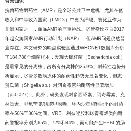
背景知识
抗菌药物耐药性（AMR）是全球公共卫生危机，尤其在低
收入和中等收入国家（LMICs）中更为严峻。赞比亚作为
非洲国家之一，面临AMR的严重挑战。尽管赞比亚自2017
年起实施国家AMR行动计划（NAP），但AMR问题仍然普
遍存在。本文研究的哨点实验室通过WHONET数据库分析
了184,788个细菌样本，发现大肠杆菌（Escherichia coli）
是最常见的分离株，占所有分离株的25.9%。耐药性趋势分
析显示，尽管多数病原体的耐药性趋势无显著变化，但志
贺氏菌（Shigella sp.）对阿奇霉素的耐药性显著增加
（p=0.027）。此外，研究发现对多西环素、阿奇霉素、克
林霉素、甲氧苄啶/磺胺甲噁唑、环丙沙星和利福平的耐药
率在50%至80%之间。VRE、利奈唑胺和碳青霉烯类的耐
药警报率分别为65%、72%和44%，而可能产生ESBL的肠