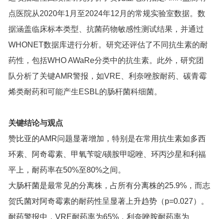
点医院从2020年1月至2024年12月的常规实验室数据。数
据涵盖临床标本类型、抗菌药物敏感性测试结果，并通过
WHONET数据库进行分析。研究还评估了不同抗生素的耐
药性，包括WHO AWaRe分类中的抗生素。此外，研究团
队分析了关键AMR警报，如VRE、利奈唑胺耐药、碳青霉
烯类耐药和可能产生ESBL的肠杆菌科细菌。
关键结论与观点
赞比亚的AMR问题显著增加，特别是在常用抗生素如多西
环素、阿奇霉素、甲氧苄啶/磺胺甲噁唑、环丙沙星和利福
平上，耐药率在50%至80%之间。
大肠杆菌是最常见的分离株，占所有分离株的25.9%，而志
贺氏菌对阿奇霉素的耐药性呈显著上升趋势（p=0.027）。
耐药警报中，VRE耐药率为65%，利奈唑胺耐药率为