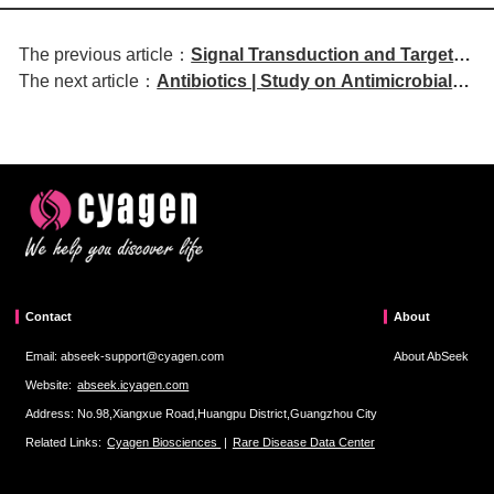
The previous article：
Signal Transduction and Targeted
The next article：
Antibiotics | Study on Antimicrobial
Therapy | MUCIN 1 Mediates
Resistance Trends and Antibiotic Use
Tyrosine Kinase Inhibitor
During the Pandemic
Resistance in Non-Small Cell
Lung Cancer through
Inflammatory Memory
Mechanisms
Contact
About
Email: abseek-support@cyagen.com
About AbSeek
Website:
abseek.icyagen.com
Address: No.98,Xiangxue Road,Huangpu District,Guangzhou City
Related Links:
Cyagen Biosciences
|
Rare Disease Data Center